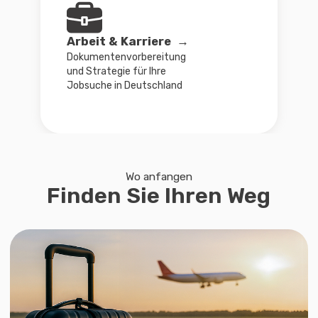
Machen Sie den ersten Schritt
Finden Sie
Ihre
Richtung
Es ist ein kurzer Einführungsschritt
(3–5 Minuten), der zeigt, ob Ihr
Anliegen zu den Programmen von
Nemusli Consult passt und welche
Form der Begleitung für Sie am
effektivsten ist.
Dieser Schritt ist keine Beratung.
Er hilft Ihnen, sich zu orientieren
und zu verstehen, welche
Möglichkeiten für Sie offenstehen.
Anfrage senden