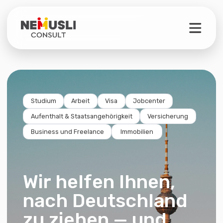
Studium
Arbeit
Visa
Jobcenter
Aufenthalt & Staatsangehörigkeit
Versicherung
Business und Freelance
Immobilien
Wir helfen Ihnen,
nach Deutschland
zu ziehen — und
sich wirklich
einzuleben
Komplettservice für Dokumente
und Expert:innenberatung