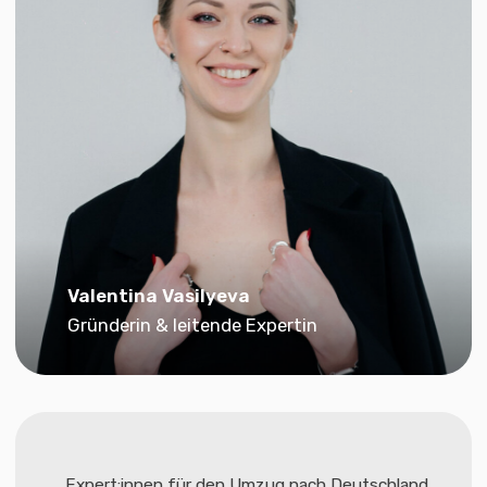
Expert:innen für den Umzug nach Deutschland
Nemusli Consult
Wir begleiten unsere Kund:innen auf jedem
Schritt ihres Weges – von den ersten
Schritten bis zur vollständigen Integration.
Wir helfen bei Umzug, Ausbildung, Arbeit,
Aufenthaltstitel und Einbürgerung.
2500+
Kund:innen haben uns vertraut und sind
erfolgreich nach Deutschland umgezogen
International
International akkreditiert
akkreditiert
durch
AZAV
durch
ICEF
(EUROPANOZERT)