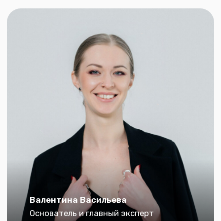
Валентина Васильева
Основатель и главный эксперт
Что мы предлагаем
Забота обо всём
Языковые курсы
Поможем выбрать программу под
ваши цели
Подготовим документы
Соберём пакет для школы
и посольства
Оформим страховку и блок-счёт
Закроем все формальности
для визы
Сопроводим при
подаче
Заполним анкеты и объясним
процесс шаг за шагом