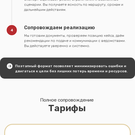
· 1 видеоконсультация + 2 авторских
сценарии. Вы получаете ясность по маршруту, срокам и
гайда
дальнейшим действиям.
Сопровождаем реализацию
Школы-партнёры
Мы готовим документы, проверяем позицию кейса, даём
Регистрация в школу-партнера
рекомендации по подаче и коммуникации с ведомствами.
Nemusli Consult + Визовое
Вы действуете уверенно и системно.
сопровождение + Поддержка
личного ментора
€1.790
Поэтапный формат позволяет минимизировать ошибки и
двигаться к цели без лишних потерь времени и ресурсов.
Возможна беспроцентная
рассрочка
Оставить заявку
Что входит в услугу:
· Подбор школы среди наших
проверенных партнёров
· Регистрация в языковую
школу, подготовка к подаче
· Помощь с резюме и документами
для визы
· Оформление въездной страховки,