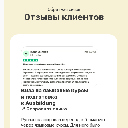
Начните с профессиональной оценки
Определите,
какой формат
сопровождения
подойдет
именно вам
Переезд, получение ВНЖ,
гражданство, учеба или работа
в Германии требуют точной
оценки исходных данных.
Заполните анкету, чтобы мы могли:
изучить ваш текущий статус и
цель
определить реалистичность
маршрута
выявить возможные ограничения
назначить корректный формат
профессиональной диагностики