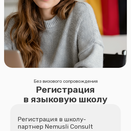
· Получаете подтверждение для визы
3. Подача документов
на визу
· Корректируем биографию
и мотивационное письмо,
переводим на немецкий
· Открываем блок-счёт
или проверяем поручительство
· Оформляем въездную страховку
· Готовим к интервью в посольстве