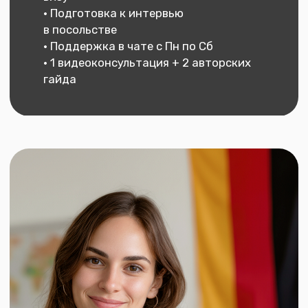
Первые шаги
· Оцениваем шансы на переезд
и учёбу
· По желанию — расширенная
консультация со специалистом
· Определяем стратегию поступления
на курсы
· Фиксируем цели и подписываем
договор
· Знакомим с куратором, который
ведёт сопровождение
2. Регистрация в школе
· Подбираем школы по вашим
критериям (стоимость, город,
уровень)
· Запрашиваем актуальное
расписание и условия
· Подаём заявку и оформляем
регистрацию