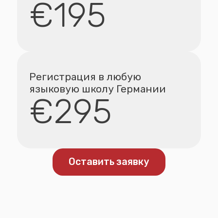
Обратная связь
Отзывы клиентов
Виза на языковые курсы
и подготовка
Как успеть пост
к Ausbildung
Германии с сер
📍 Отправная точка
который приход
Руслан планировал переезд в Германию
до дедлайна по
через языковые курсы. Для него было
📍 Отправная точк
важно не просто найти любую
программу, а подобрать курсы в
Добрыня уже проход
конкретном регионе...
в Штудиенколлеге и 
поступление в неме