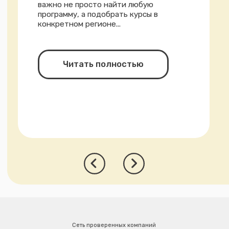
Мы подключаем сопровождение
только после анализа ситуации. Это
позволяет выстраивать решения
системно и снижать риски отказа.
Пройти анкету
Также для учёбы в Германии
Другие услуги
Визовое сопровождение →
Подготовим документы и доведём
до получения визы
Сеть проверенных компаний