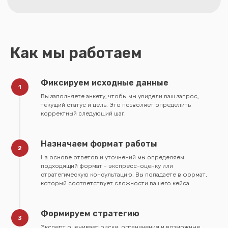
Другие школы
Регистрация в любую языковую
школу Германии + Визовое
сопровождение + Поддержка
личного ментора
Как мы работаем
€1.990
Возможна беспроцентная
Фиксируем исходные данные
рассрочка
Вы заполняете анкету, чтобы мы увидели ваш запрос,
Оставить заявку
текущий статус и цель. Это позволяет определить
корректный следующий шаг.
Что входит в услугу:
· Подбор подходящей школы
под запрос
Назначаем формат работы
· Регистрация и сопровождение
коммуникации со школой
На основе ответов и уточнений мы определяем
· Подготовка резюме и визового пакета
подходящий формат - экспресс-оценку или
· Оформление въездной страховки
стратегическую консультацию. Вы попадаете в формат,
и блокированного счёта
который соответствует сложности вашего кейса.
· Подготовка к интервью в посольстве
· Помощь в составление и перевод
резюме и мотивационного письма на
Формируем стратегию
визу
· Поддержка в чате с Пн по Сб
Эксперт оценивает риски, ограничения и возможные