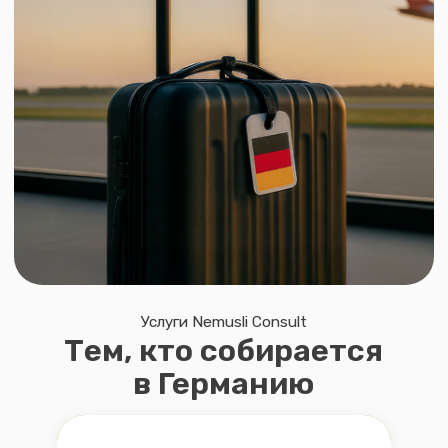
Услуги Nemusli Consult
Тем, кто собирается
в Германию
Визовое сопровождение →
Подготовим документы и доведём
до получения визы
Учёба в Германии →
Поступить в университет
легально и вовремя