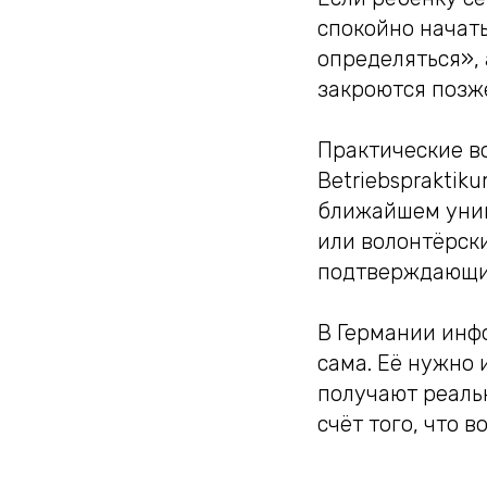
спокойно начать
определяться», 
закроются позж
Практические во
Betriebspraktik
ближайшем унив
или волонтёрск
подтверждающи
В Германии инфо
сама. Её нужно 
получают реальн
счёт того, что 