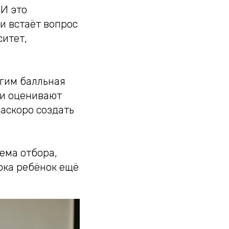
 И это
 и встаёт вопрос
ситет,
огим балльная
они оценивают
Наскоро создать
тема отбора,
пока ребёнок ещё