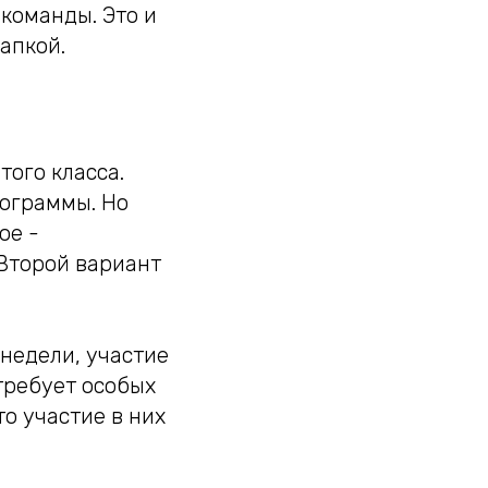
 команды. Это и
апкой.
ого класса.
рограммы. Но
ое -
 Второй вариант
недели, участие
требует особых
то участие в них