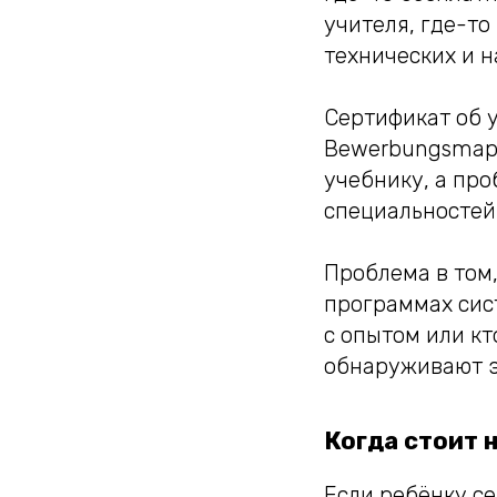
учителя, где-то
технических и н
Сертификат об у
Bewerbungsmappe
учебнику, а про
специальностей 
Проблема в том,
программах сист
с опытом или к
обнаруживают эт
Когда стоит 
Если ребёнку се