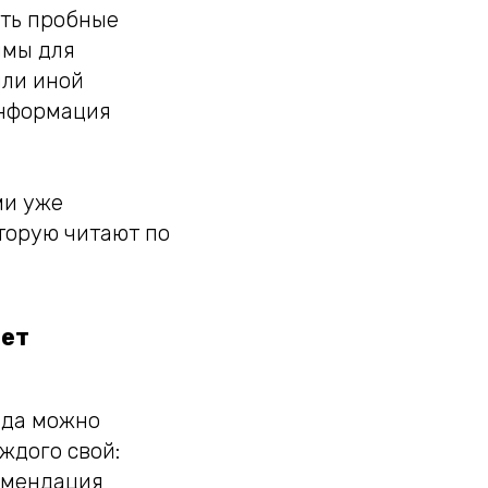
ать пробные
ммы для
или иной
информация
ми уже
оторую читают по
ает
уда можно
ждого свой:
комендация