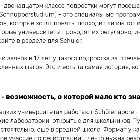
-двенадцатом классе подростки могут посещ
(Schnupperstudium) - это специальные програ
в, которые хотят понять, подходит ли им тот 
оторые университеты проводят их регулярно, 
сайте в разделе для Schüler.
и заявок в 17 лет у такого подростка за плеча
ленных шагов. Это и есть та самая история, к
 - возможность, о которой мало кто зн
цких университетах работают Schülerlabore -
кие лаборатории, открытые для школьников. Т
стоятельно, ещё в средней школе. Формат у ка
ное участие по регистрации, где-то нужна ре