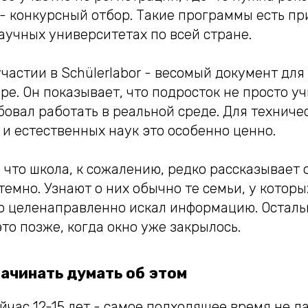
 - конкурсный отбор. Такие программы есть п
аучных университетах по всей стране.
частии в Schülerlabor - весомый документ для
. Он показывает, что подросток не просто уч
бовал работать в реальной среде. Для техниче
и естественных наук это особенно ценно.
 что школа, к сожалению, редко рассказывает 
емно. Узнают о них обычно те семьи, у которы
то целенаправленно искал информацию. Остал
о позже, когда окно уже закрылось.
начинать думать об этом
йчас 12-15 лет - самое подходящее время не да