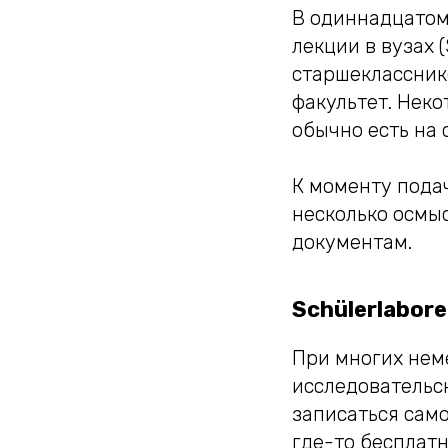
В одиннадцатом
лекции в вузах 
старшекласснико
факультет. Нек
обычно есть на 
К моменту подач
несколько осмыс
документам.
Schülerlabore
При многих неме
исследовательс
записаться само
где-то бесплат