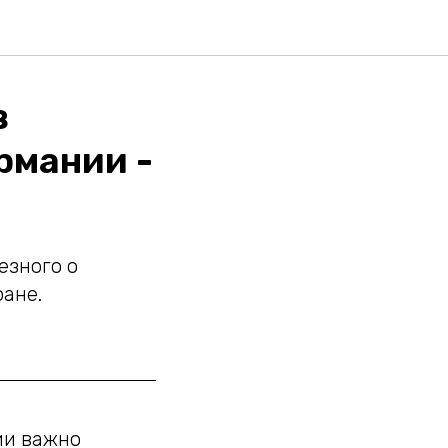
в
рмании -
езного о
ране.
ии важно