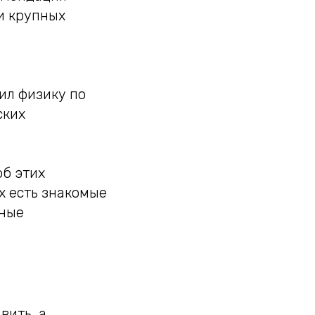
ри крупных
ил физику по
ских
об этих
х есть знакомые
ьные
вить, а