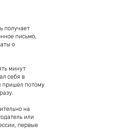
ь получает
нное письмо,
аты о
ять минут
ал себя в
н пришёл потому
разу.
ительно на
тодатель или
ессии, первые